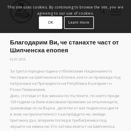
This site uses cookies. By continuing to browse the site, you are
agreeing to our use of cookies.
OK
Learn more
Благодарим Ви, че станахте част от
Шипченска епопея
02.07.2015
За трета поредна година отбелязахме Националното
Честване на Шипченската Епопея, което се провежда под
патронажа на Президента на Република България г-н
Росен Плевнелиев.
Днес, стотици от Вас минаха по пътеките, по които преди
136 години
са били извозвани провизии за опълченците,
сражаващи се на Върха , десетки от вас поднесоха цветя
в знак на признателност към предците ни, хиляди
притаиха дъх, вперили поглед в трибагреника под
звуците на химна ни. Ето затова екипът на Шипченска