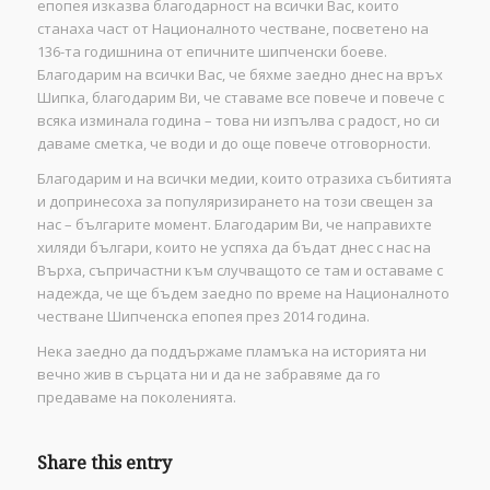
епопея изказва благодарност на всички Вас, които
станаха част от Националното честване, посветено на
136-та годишнина от епичните шипченски боеве.
Благодарим на всички Вас, че бяхме заедно днес на връх
Шипка, благодарим Ви, че ставаме все повече и повече с
всяка изминала година – това ни изпълва с радост, но си
даваме сметка, че води и до още повече отговорности.
Благодарим и на всички медии, които отразиха събитията
и допринесоха за популяризирането на този свещен за
нас – българите момент. Благодарим Ви, че направихте
хиляди българи, които не успяха да бъдат днес с нас на
Върха, съпричастни към случващото се там и оставаме с
надежда, че ще бъдем заедно по време на Националното
честване Шипченска епопея през 2014 година.
Нека заедно да поддържаме пламъка на историята ни
вечно жив в сърцата ни и да не забравяме да го
предаваме на поколенията.
Share this entry