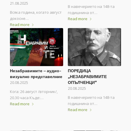
21.08.2025
В навечерието на 148-та
Всяка година, когато август
годишнина от…
докосне…
Read more
Read more
Незабравимите – аудио-
ПОРЕДИЦА
визуално представелние
„НЕЗАБРАВИМИТЕ
20.08.2025
ОПЪЛЧЕНЦИ”
20.08.2025
Кога: 26 август /вторник/,
В навечерието на 148-та
20.30 часа Къде:…
годишнина от…
Read more
Read more