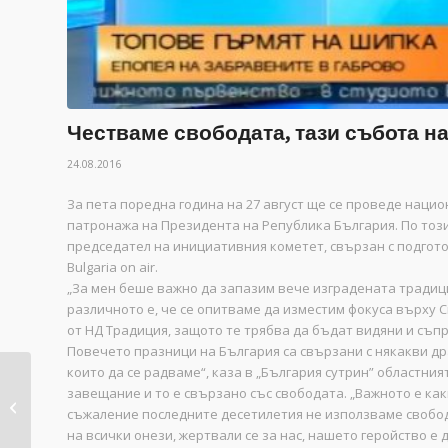
Честваме свободата, тази събота н
24.08.2016
За пета поредна година на 27 август ще се проведе наци
патронажа на Президента на Република България. По този
председател на инициативния кометет, свързан с подгото
Bulgaria on air.
„За мен беше важно да запазим вече изградената традици
различното е, че се опитваме да изместим фокуса върху 
от НД Традиция, защото те трябва да бъдат видяни и съпр
Повечето празници на България са свързани с някакви др
които да се радваме“, каза в „България сутрин” областни
НС „Единение“
завещание и то е свързано със свободата. „Важното е какв
представят тази
съжаление последните десетилетия не използваме свобода
събота...
на всички онези, жертвали се за нас, нашето геройство е 