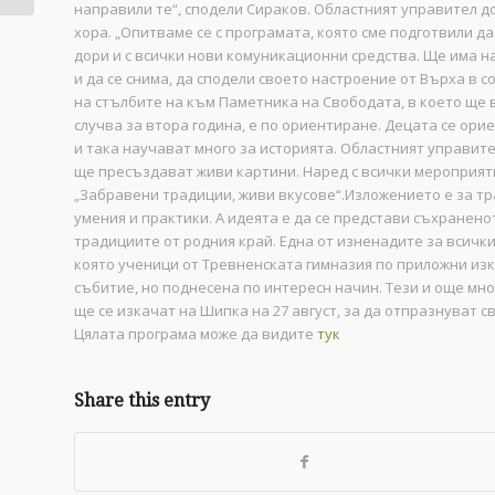
направили те“, сподели Сираков. Областният управител д
хора. „Опитваме се с програмата, която сме подготвили да
дори и с всички нови комуникационни средства. Ще има 
и да се снима, да сподели своето настроение от Върха в 
на стълбите на към Паметника на Свободата, в което ще вз
случва за втора година, е по ориентиране. Децата се ори
и така научават много за историята. Областният управит
ще пресъздават живи картини. Наред с всички мероприя
„Забравени традиции, живи вкусове“.Изложението е за тр
умения и практики. А идеята е да се представи съхранен
традициите от родния край. Една от изненадите за всички
която ученици от Тревненската гимназия по приложни изку
събитие, но поднесена по интересн начин. Тези и още мно
ще се изкачат на Шипка на 27 август, за да отпразнуват
Цялата програма може да видите
тук
Share this entry