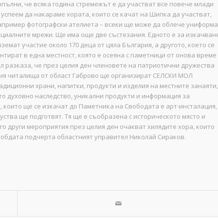
опълни, че всяка година стремежът е да участват все повече млади
 успеем да накараме хората, които се качат на Шипка да участват,
например фотографски ателиета – всеки ще може да облече униформа
социалните мрежи. Ще има още две състезания. Едното е за изкачван
емат участие около 170 деца от цяла България, а другото, което се
ентират в една местност, която е осеяна с паметници от онова време
ел разказа, че през целия ден членовете на патриотични дружества
тия читалища от област Габрово ще организират СЕЛСКИ МОЛ
адиционни храни, напитки, продукти и изделия на местните занаяти,
ото духовно наследство, уникални продукти и информация за
, които ще се изкачат до Паметника на Свободата е арт-инсталация,
ства ще подготвят. Тя ще е съобразена с историческото място и
го други мероприятия през целия ден очакват хилядите хора, които
 свобдата подчерта областният управител Николай Сираков.