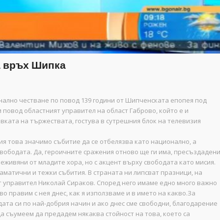
а връх Шипка
онално честване по повод 139 години от Шипченската епопея под
 повод областният управител на област Габрово, който е и
вката на тържествата, гостува в сутрешния блок на телевизия
я това значимо събитие да се отбелязва като национално, а
Свободата. Да, героичните сражения отново ще ги има, пресъздаден
еживяни от младите хора, но с акцент върху свободата като мисия.
аматични и тежки събития. В страната ни липсват празници, на
ят управител Николай Сираков. Според него имаме едно много важно
о правим с нея днес, как я използваме и в името на какво.За
та си по най-добрия начин и ако днес сме свободни, благодарение
да съумеем да предадем някаква стойност на това, което са