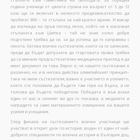
година ученици от цялата страна на възраст от 5 до 12
клас ще се включат в нелекото предизвикателство да
пробягат 890 – те стъпала за най-кратко време. И макар
да изглежда на пръв поглед лесно, който не е изкачвал
стъпалата към Шипка – той не знае колко добре
подготвен трябва да си, за да успееш да го направиш с
лекота. Затова всички състезатели, които са се записали,
преди да бъдат допуснати до стартовата права трябва
да са минали предсъстезателен медицински преглед и да
имат документ за това. Вярно е, че нашето състезание е
различно, но и в негова действа олимпийският принцип–
така че мили състезатели, важно е участието и усилието,
което сте положили да бъдете там горе на Върха, а не
толкова да бъдете победители. Победата е във всеки
един от вас и силният ви дух го показва, а медалите и
наградите са само материалното измерение на вашите
усилия и усещания.
След финала на състезанието всички участници ще
участват в открит урок по история, воден от един от най-
добрите специалисти по военна история в България доц.