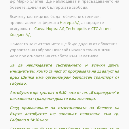
д-р Марко Златев. Ще наблюдават и пресъздаването на
боевете, довели до българската свобода.
Всички участници ще бъдат облечени с тениски,
предоставени от фирмата
Нетера АД
, а наградите
осигуряват –
Сиела Норма АД
,
Technopolis
и
СТС Инвест
Холдинг АД
.
Началото на състезанието ще бъде дадено от областния
управител на Габрово Николай Сираков точно в 10:00
часа при основата на стълбите към Паметника.
За да наблюдавате състезанието и всички други
инициативи, които са част от програмата на 22 август на
връх Шипка има организиран безплатен транспорт от
Габрово.
Автобусите ще тръгват в 9:30 часа от пл. „Възраждане” и
ще извозват граждани докато има желаещи.
След приключване на възстановката на боевете на
Върха автобусите ще започнат извозване към гр.
Габрово в 14:30 часа.