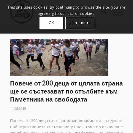
This site uses cookies. By continuing to browse the site, you are
agreeing to our use of cookies.
OK
Learn more
Повече от 200 деца от цялата страна
ще се състезават по стълбите към
Паметника на свободата
11.08.2015
Повече от 200 деца са се записали до момента за едно от
най-атрактивните състезание у нас – това по изкачване
стълбите към Паметника на свободата. За поредна